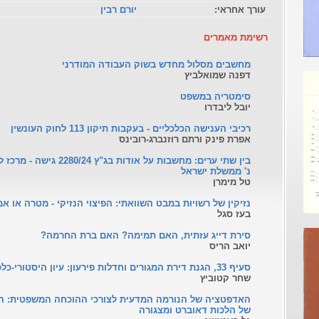
עורך אחראי:
יורם רבין
רשימת מאמרים
מחשבים מסלול מחדש בשוק העבודה המודרני
דפנה שמואלביץ
סימטריה במשפט
יובל ליבדרו
רכיבי הענישה הכלכליים - בעקבות תיקון 113 לחוק העונשין
אפרת פינק ורתם רוזנברג-רובינס
בין שתי ערים: מחשבות על אודות 
נ' ממשלת ישראל
טל מימרן
נזיקין של רשויות במבט השוואתי: הפיצוי הנזיקי - מטרה או א
בעז סגל
סירת דייג עזתית, האם תמימה? האם ברת החרמה?
יואב הריס
סעיף 33, הגנת דירת המגורים וחדלות פירעון: עיון היסטורי-כלכלי
שחר קטוביץ
האדפטציה של הנורמה המדעית לצורכי ההוכחה המשפטית: 
של הלכות דאוברט ומצגורה