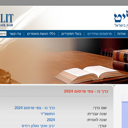
אודות
פרסומים עתידיים
בעלי תפקידים
כללי הגשת מאמרים
צרו קשר
כרך נז - צפי פרסום 2024
שם כרך:
כרך נז - צפי פרסום 2024
שנה עברית:
התשפ"ד
שנה לועזית:
2024
עורך:
יניב ואקי ואלון רודס